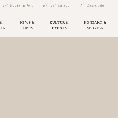
nen
24° Heute in Jois
28° im See
Gemeinde
lefonnummer +43-2160-831019 anrufen
Die heutige Außentemperatur in Jois beträgt 24°
Die heutige Wassertemperatur in Jo
Seite Gemeinde
 &
NEWS &
KULTUR &
KONTAKT &
FTE
TIPPS
EVENTS
SERVICE