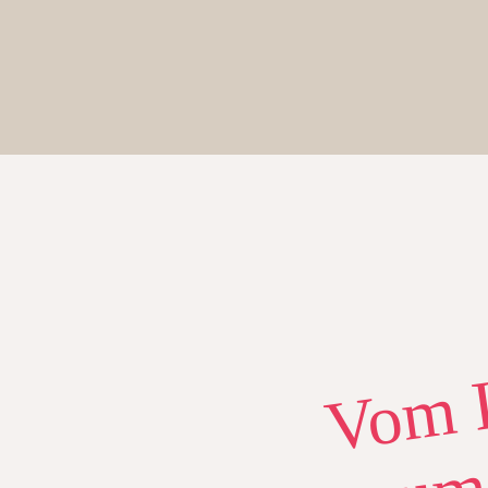
V ANSEHEN
Vom 
zum