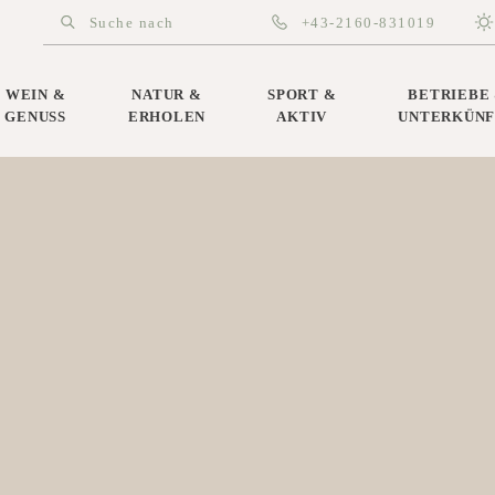
Suchparameter
Suche nach Artikel und Informatio
+43-2160-831019
Suche ausführen
Jois unter der Te
WEIN &
NATUR &
SPORT &
BETRIEBE
GENUSS
ERHOLEN
AKTIV
UNTERKÜN