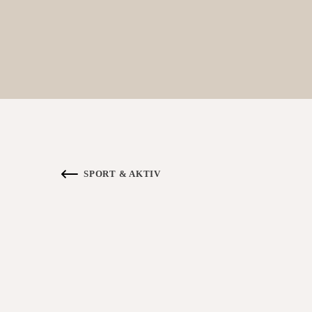
SPORT & AKTIV
ZURÜCK ZUR ÜBERSICHT SPORT & AKTI