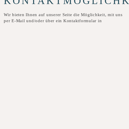
KONTAKTMÖGLICHK
Wir bieten Ihnen auf unserer Seite die Möglichkeit, mit uns
per E-Mail und/oder über ein Kontaktformular in
Verbindung zu treten. In diesem Fall werden die vom Nutzer
gemachten Angaben zum Zwecke der Bearbeitung seiner
Kontaktaufnahme und der dafür notwendigen technischen
Administration gespeichert. Eine Weitergabe an Dritte
erfolgt nicht. Ein Abgleich der so erhobenen Daten mit
Daten, die möglicherweise durch andere Komponenten
unserer Seite erhoben werden, erfolgt ebenfalls nicht. Nach
Abschluss der Bearbeitung der Anfrage werden Ihre Daten
wieder gelöscht. Dies kann angenommen werden, wenn der
Inhalt der Anfrage geklärt ist und ansonsten keine
gesetzlichen Aufbewahrungsfristen vorliegen.
5.
WEBANALYSEDIENS
Wir verzichten auf Webanalysedienste und erheben in