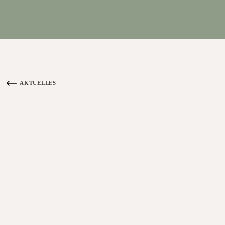
AKTUELLES
ZURÜCK ZUR ÜBERSICHT AKTUELLES ANSEHEN