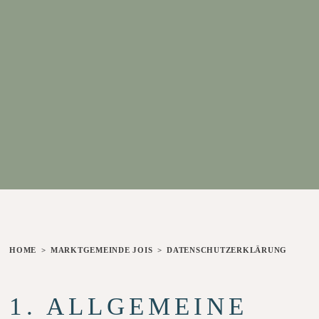
ZU HOME GEHEN
ZU MARKTGEMEINDE JOIS GEHEN
HOME
MARKTGEMEINDE JOIS
DATENSCHUTZERKLÄRUNG
1. ALLGEMEINE