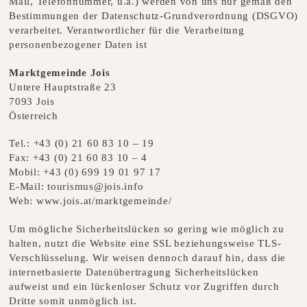
Mail, Telefonnummer, u.ä.) werden von uns nur gemäß den
Bestimmungen der Datenschutz-Grundverordnung (DSGVO)
verarbeitet. Verantwortlicher für die Verarbeitung
personenbezogener Daten ist
Marktgemeinde Jois
Untere Hauptstraße 23
7093 Jois
Österreich
Tel.:
+43 (0) 21 60 83 10 – 19
Fax:
+43 (0) 21 60 83 10 – 4
Mobil:
+43 (0) 699 19 01 97 17
E-Mail:
tourismus@jois.info
Web:
www.jois.at/marktgemeinde/
Um mögliche Sicherheitslücken so gering wie möglich zu
halten, nutzt die Website eine SSL beziehungsweise TLS-
Verschlüsselung. Wir weisen dennoch darauf hin, dass die
internetbasierte Datenübertragung Sicherheitslücken
aufweist und ein lückenloser Schutz vor Zugriffen durch
Dritte somit unmöglich ist.