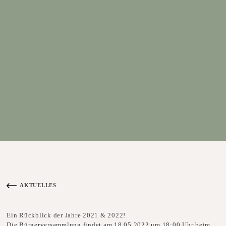
AKTUELLES
ZURÜCK ZUR ÜBERSICHT AKTUELLES ANSEHEN
Ein Rückblick der Jahre 2021 & 2022!
Die Bürgerversammlung findet am 18.05.2022 um 18:00 Uhr beim